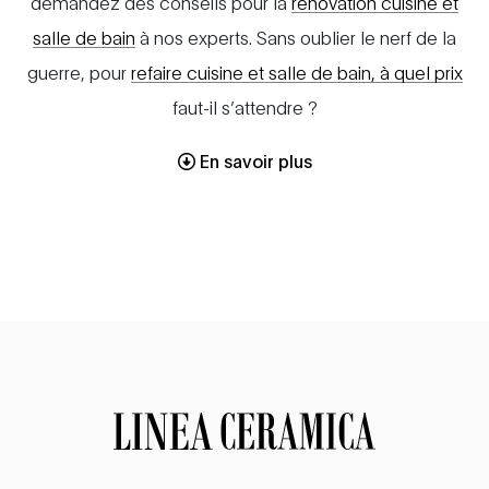
demandez des conseils pour la
rénovation cuisine et
salle de bain
à nos experts. Sans oublier le nerf de la
guerre, pour
refaire cuisine et salle de bain, à quel prix
faut-il s’attendre ?
En savoir plus
Linea Ceramica, un rénovateur
salle de bain
D’abord spécialisée dans le carrelage, Linea Ceramica
a progressivement étendu ses activités pour devenir
un rénovateur de salle de bain ! À ce jour, il peut
prendre en charge tout projet de rénovation de salle
de bain à Bruxelles, mais aussi une rénovation de salle