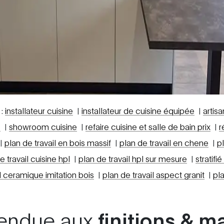
 :
installateur cuisine
|
installateur de cuisine équipée
|
artis
e
|
showroom cuisine
|
refaire cuisine et salle de bain prix
|
r
|
plan de travail en bois massif
|
plan de travail en chene
|
p
e travail cuisine hpl
|
plan de travail hpl sur mesure
|
stratifi
il ceramique imitation bois
|
plan de travail aspect granit
|
pl
endue aux
finitions & m